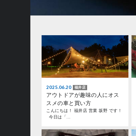
2025.06.20
福井店
アウトドアが趣味の人にオス
スメの車と買い方
こんにちは！ 福井店 営業 坂野 です！
今日は「...