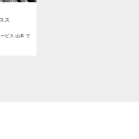
スス
ービス 山本 で