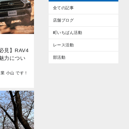
全ての記事
店舗ブログ
町いちばん活動
レース活動
見】RAV4
部活動
魅力につい
業 小山 です！