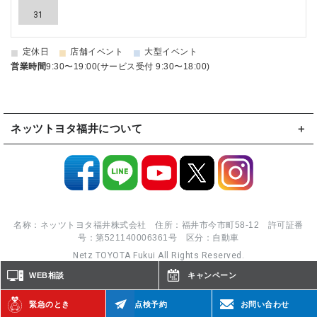
31
■
■
■
定休日
店舗イベント
大型イベント
営業時間
9:30〜19:00(サービス受付 9:30〜18:00)
ネッツトヨタ福井について
名称：ネッツトヨタ福井株式会社 住所：福井市今市町58-12 許可証番
号：第521140006361号 区分：自動車
Netz TOYOTA Fukui All Rights Reserved.
WEB相談
キャンペーン
緊急のとき
点検予約
お問い合わせ