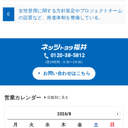
女性登用に関する方針策定やプロジェクトチーム
6
の設置など、推進体制を整備している。
0120-38-5812
(受付時間：9:30〜19:00)
お問い合わせはこちら
営業カレンダー
店舗別に見る
2026
/
8
月
火
水
木
金
土
日