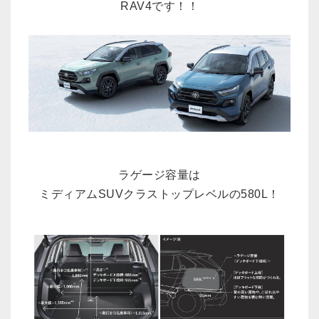
RAV4
です！！
ラゲージ容量は
ミディアムSUVクラストップレベルの
580L
！