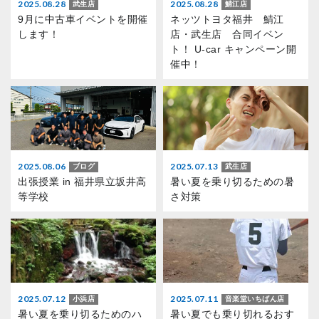
2025.08.28
2025.08.28
武生店
鯖江店
9月に中古車イベントを開催
ネッツトヨタ福井 鯖江
します！
店・武生店 合同イベン
ト！ U-car キャンペーン開
催中！
2025.08.06
2025.07.13
ブログ
武生店
出張授業 in 福井県立坂井高
暑い夏を乗り切るための暑
等学校
さ対策
2025.07.12
2025.07.11
小浜店
音楽堂いちばん店
暑い夏を乗り切るためのハ
暑い夏でも乗り切れるおす