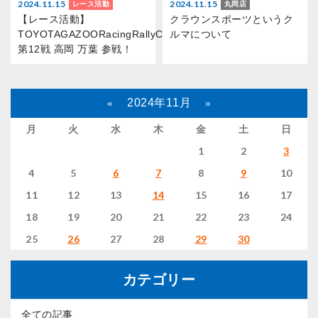
2024.11.15
2024.11.15
レース活動
丸岡店
【レース活動】
クラウンスポーツというク
TOYOTAGAZOORacingRallyChallenge2024
ルマについて
第12戦 高岡 万葉 参戦！
2024年11月
«
»
月
火
水
木
金
土
日
1
2
3
4
5
6
7
8
9
10
11
12
13
14
15
16
17
18
19
20
21
22
23
24
25
26
27
28
29
30
カテゴリー
全ての記事