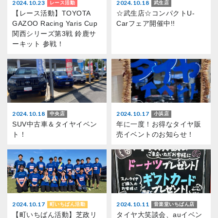
2024.10.23
2024.10.18
レース活動
武生店
【レース活動】TOYOTA
☆武生店☆コンパクトU-
GAZOO Racing Yaris Cup
Carフェア開催中!!
関西シリーズ第3戦 鈴鹿サ
ーキット 参戦！
2024.10.18
2024.10.17
中央店
小浜店
SUV中古車＆タイヤイベン
年に一度！お得なタイヤ販
ト！
売イベントのお知らせ！
2024.10.17
2024.10.11
町いちばん活動
音楽堂いちばん店
【町いちばん活動】芝政リ
タイヤ大笑談会、auイベン