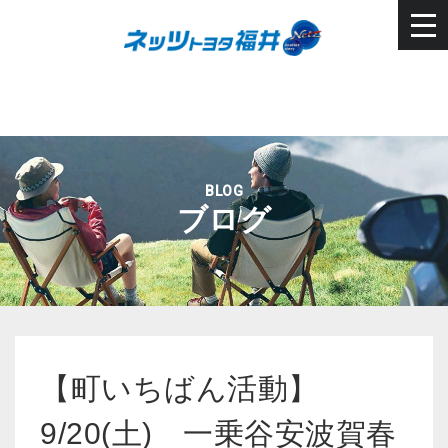
BLOG
ブログ
【町いちばん活動】
9/20(土) 一乗谷安波賀春