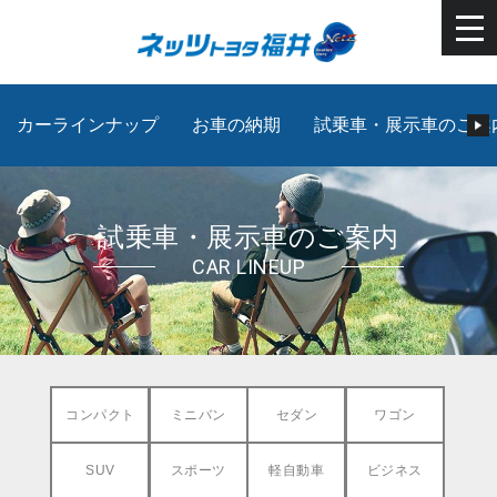
カーラインナップ
お車の納期
試乗車・展示車のご案
試乗車・展示車のご案内
CAR LINEUP
コンパクト
ミニバン
セダン
ワゴン
SUV
スポーツ
軽自動車
ビジネス