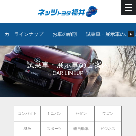
カーラインナップ
お車の納期
試乗車・展示車のご案
試乗車・展示車のご案内
CAR LINEUP
コンパクト
ミニバン
セダン
ワゴン
SUV
スポーツ
軽自動車
ビジネス