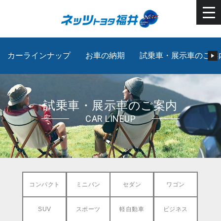
カーラインナップ
お車の納期
試乗車・展示車のご案
試乗車・展示車のご案内
CAR LINEUP
コンパクト
ミニバン
セダン
ワゴン
SUV
スポーツ
軽自動車
ビジネス