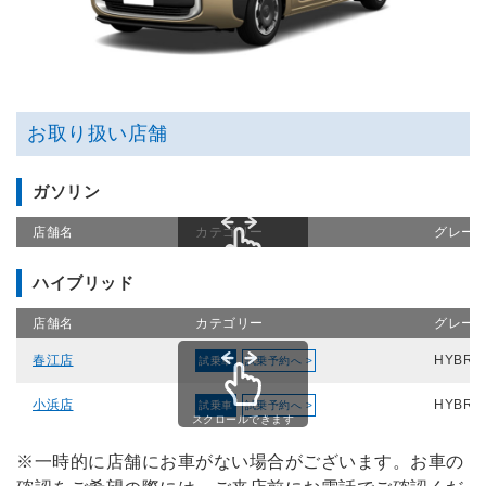
お取り扱い店舗
ガソリン
店舗名
カテゴリー
グレー
ハイブリッド
スクロールできます
店舗名
カテゴリー
グレー
春江店
HYBRI
試乗車
試乗予約へ >
小浜店
HYBRI
試乗車
試乗予約へ >
スクロールできます
※一時的に店舗にお車がない場合がございます。お車の