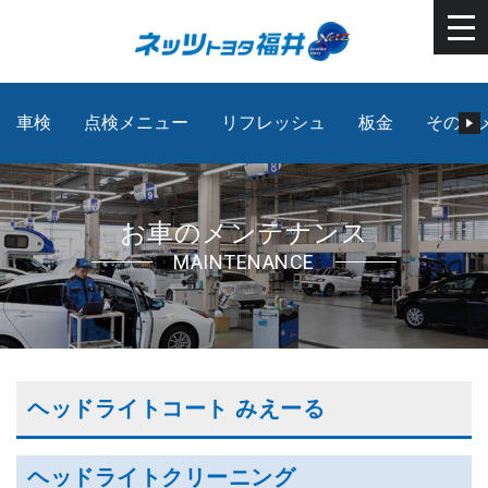
車検
点検メニュー
リフレッシュ
板金
その他
お車のメンテナンス
MAINTENANCE
ヘッドライトコート みえーる
ヘッドライトクリーニング