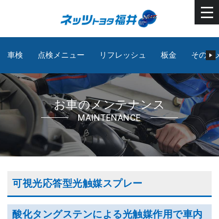
車検
点検メニュー
リフレッシュ
板金
その他
お車のメンテナンス
MAINTENANCE
可視光応答型光触媒スプレー
酸化タングステンによる光触媒作用で車内