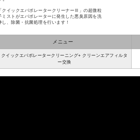
「クイックエバポレータークリーナーⅢ」の超微粒
子ミストがエバポレーターに発生した悪臭原因を洗
浄し、除菌・抗菌処理を行います！
メニュー
クイックエバポレータークリーニング+ クリーンエアフィルタ
ー交換