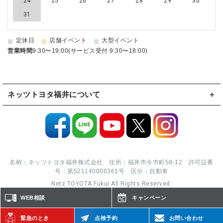
24
25
26
27
28
29
30
31
■
■
■
定休日
店舗イベント
大型イベント
営業時間
9:30〜19:00(サービス受付 9:30〜18:00)
ネッツトヨタ福井について
名称：ネッツトヨタ福井株式会社 住所：福井市今市町58-12 許可証番
号：第521140006361号 区分：自動車
Netz TOYOTA Fukui All Rights Reserved.
WEB相談
キャンペーン
緊急のとき
点検予約
お問い合わせ