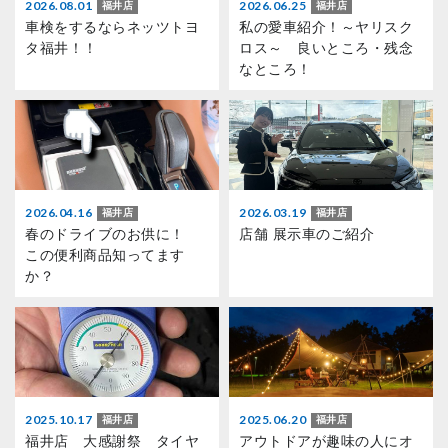
2026.08.01
2026.06.25
福井店
福井店
車検をするならネッツトヨ
私の愛車紹介！～ヤリスク
タ福井！！
ロス～ 良いところ・残念
なところ！
2026.04.16
2026.03.19
福井店
福井店
春のドライブのお供に！
店舗 展示車のご紹介
この便利商品知ってます
か？
2025.10.17
2025.06.20
福井店
福井店
福井店 大感謝祭 タイヤ
アウトドアが趣味の人にオ