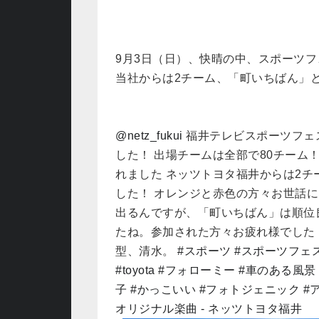
9月3日（日）、快晴の中、スポーツフ
当社からは2チーム、
「町いちばん」
@netz_fukui
福井テレビスポーツフェス
した！ 出場チームは全部で80チーム
れました ネッツトヨタ福井からは2
した！ オレンジと赤色の方々お世話にな
出るんですが、「町いちばん」は順位
たね。参加された方々お疲れ様でした！
型、清水。
#スポーツ
#スポーツフェ
#toyota
#フォローミー
#車のある風景
子
#かっこいい
#フォトジェニック
#
オリジナル楽曲 - ネッツトヨタ福井