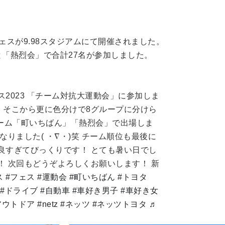
ェスが9.98スタジアムにて開催されました。
と
「熱烈会」
で合計27名が参加しました。
2023 「チーム対抗大運動会」に参加しま
！ そこから更に色分けで8グループに分けら
チーム「町いちばん」「熱烈会」で出場しま
りました( ・∇・)笑 チーム順位も最後に
良すぎてびっくりです！ とても暑い日でし
 次回もどうぞよろしくお願いします！ 新
ス
#フェス
#運動会
#町いちばん
#トヨタ
#ドライブ
#自動車
#車好き男子
#車好き女
アウトドア
#netz
#ネッツ
#ネッツトヨタ
♬