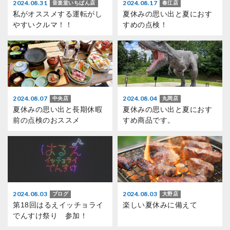
2024.08.31
2024.08.17
音楽堂いちばん店
春江店
私がオススメする運転がし
夏休みの思い出と夏におす
やすいクルマ！！
すめの点検！
2024.08.07
2024.08.04
中央店
丸岡店
夏休みの思い出と長期休暇
夏休みの思い出と夏におす
前の点検のおススメ
すめ商品です。
2024.08.03
2024.08.03
ブログ
大野店
第18回はるえイッチョライ
楽しい夏休みに備えて
でんすけ祭り 参加！