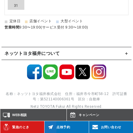
31
■
■
■
定休日
店舗イベント
大型イベント
営業時間
9:30〜19:00(サービス受付 9:30〜18:00)
ネッツトヨタ福井について
名称：ネッツトヨタ福井株式会社 住所：福井市今市町58-12 許可証番
号：第521140006361号 区分：自動車
Netz TOYOTA Fukui All Rights Reserved.
WEB相談
キャンペーン
緊急のとき
点検予約
お問い合わせ