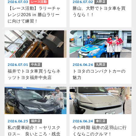
2026.07.03
2026.07.02
レース活動
大野店
【レース活動】ラリーチャ
勝山、大野でトヨタ車を買
レンジ2026 in 勝山ラリー
うなら！！
に向けて練習！
2026.07.01
2026.06.26
中央店
丸岡店
福井でトヨタ車買うならネ
トヨタのコンパクトカーの
ッツトヨタ福井中央店
魅力
2026.06.25
2026.06.24
福井店
春江店
私の愛車紹介！～ヤリスク
今の時期 福井の足羽山に行
ロス～ 良いところ・残念
くならこのクルマ！