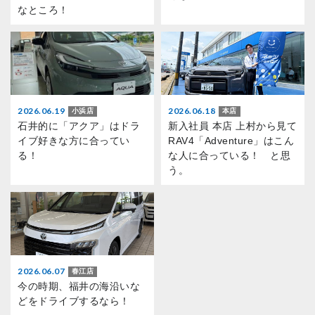
なところ！
2026.06.19
2026.06.18
小浜店
本店
石井的に「アクア」はドラ
新入社員 本店 上村から見て
イブ好きな方に合ってい
RAV4「Adventure」はこん
る！
な人に合っている！ と思
う。
2026.06.07
春江店
今の時期、福井の海沿いな
どをドライブするなら！