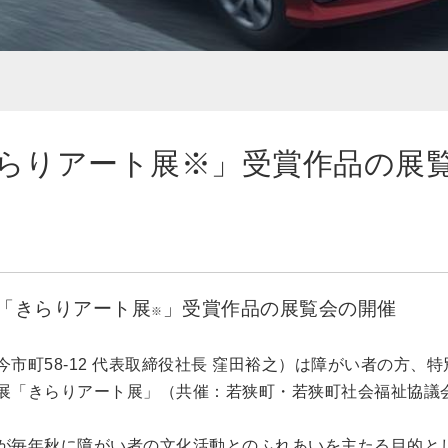
らりアート展※」受賞作品の展
「きらりアート展
」受賞作品の展覧会の開催
※
町58-12 代表取締役社長 窪田裕之）は障がい者の方、特
展「きらりアート展」（共催：若狭町・若狭町社会福祉協議
が毎年秋に障がい者の文化活動とのふれあいを主たる目的と