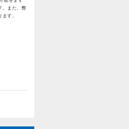
才能をます
す。また、弊
ります。