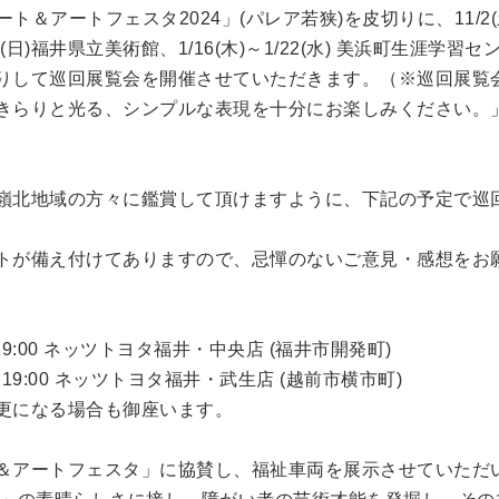
ハート＆アートフェスタ2024」(パレア若狭)を皮切りに、11/2(
1/5(日)福井県立美術館、1/16(木)～1/22(水) 美浜町生涯学習
りして巡回展覧会を開催させていただきます。（※巡回展覧
きらりと光る、シンプルな表現を十分にお楽しみください。」
嶺北地域の方々に鑑賞して頂けますように、下記の予定で巡
トが備え付けてありますので、忌憚のないご意見・感想をお
:30～19:00 ネッツトヨタ福井・中央店 (福井市開発町)
9:30～19:00 ネッツトヨタ福井・武生店 (越前市横市町)
更になる場合も御座います。
ート＆アートフェスタ」に協賛し、福祉車両を展示させていただ