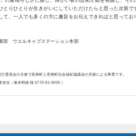
展」の素晴らしさに接し、障がい者の芸術才能を発掘し、その
ひとりひとりが生きがいにしていただけたらと思った次第で
して、一人でも多くの方に趣旨をお伝えできればと思ってお
業部
ウエルキャブステーション本部
実行委員会の主催で若狭町と若狭町社会福祉協議会の共催による事業です。
塚本明穂 様 0770-62-9005 ）