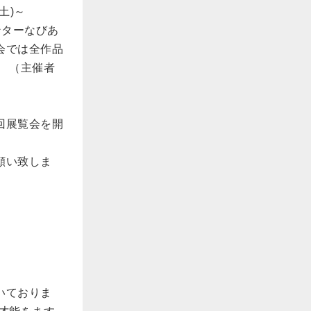
土)～
センターなびあ
会では全作品
 （主催者
回展覧会を開
願い致しま
いておりま