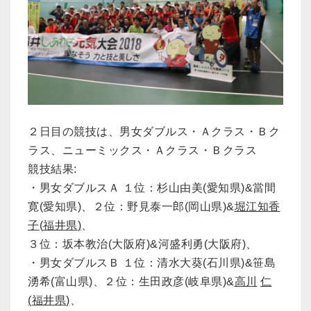
２日目の競技は、男女ダブルス・Ａクラス・Ｂク
ラス、ニューミックス・Ａクラス・Ｂクラス
競技結果:
・男女ダブルスＡ １位：杉山由美(愛知県)&當間
寛(愛知県)、２位：野見泰一郎(岡山県)&
堀江知香
子
(
福井県
)
、
３位：坂本教治(大阪府)&河盛利勇(大阪府)、
・男女ダブルスＢ １位：清水大葵(石川県)&笹島
湧希(富山県)、２位：生田政彦(岐阜県)&
高川
仁
(
福井県
)
、