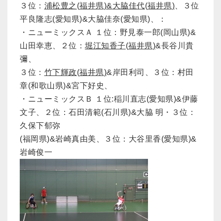
３位：
浦松豊之
(
福井県
)
&
大脇佳代
(
福井県
)
、３位
平良隆志(愛知県)&大脇佳奈(愛知県)、：
・ニューミックスＡ １位：野見泰一郎(岡山県)&
山田幸恵、２位：
堀江知香子
(
福井県
)
&長谷川貴
彌、
３位：
竹下輝政
(
福井県
)
&岸田利司、３位：村田
章(和歌山県)&宮下好史、
・ニューミックスＢ １位:稲川直志(愛知県)&伊藤
文子、２位：石田清範(石川県)&大脇 明・３位：
久保下郁弥
(福岡県)&岩崎真由美、３位：大谷里香(愛知県)&
岩崎俊一