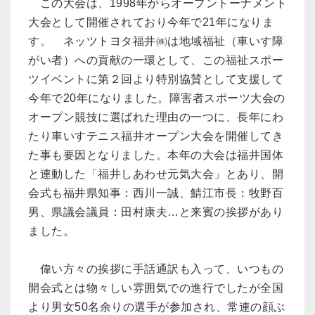
この大会は、1998年からオープントーナメント
大会として開催されており今年で21年になりま
す。 ネッツトヨタ福井㈱は地域福祉（車いす障
がい者）への貢献の一環として、この福祉スポー
ツイベントに第２回より特別協賛として支援して
今年で20年になりました。障害者スポーツ大会の
オープン競技に選ばれた理由の一つに、長年にわ
たり車いすテニス福井オープン大会を開催してき
た事も要因となりました。本年の大会は福井国体
と連動した「福井しあわせ元気大会」とあり、開
会式も福井県知事：西川一誠、鯖江市長：牧野百
男、県議会議員：田村康夫…と来賓の挨拶があり
ました。
偉い方々の挨拶に手話通訳も入って、いつもの
開会式とは物々しい雰囲気での進行でしたが全国
より男女50名余りの選手が参加され、常連の顔ぶ