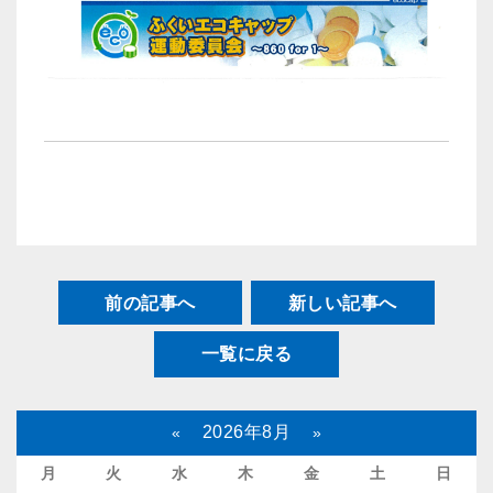
前の記事へ
新しい記事へ
一覧に戻る
2026年8月
«
»
月
火
水
木
金
土
日