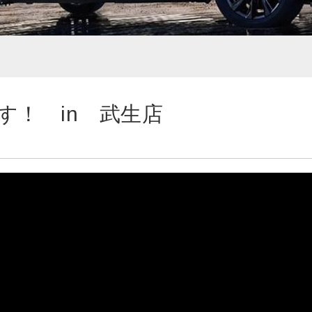
す！ in 武生店