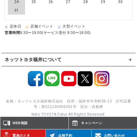
24
25
26
27
28
29
30
31
■
■
■
定休日
店舗イベント
大型イベント
営業時間
9:30〜19:00(サービス受付 9:30〜18:00)
ネッツトヨタ福井について
名称：ネッツトヨタ福井株式会社 住所：福井市今市町58-12 許可証番
号：第521140006361号 区分：自動車
Netz TOYOTA Fukui All Rights Reserved.
WEB相談
キャンペーン
緊急のとき
点検予約
お問い合わせ