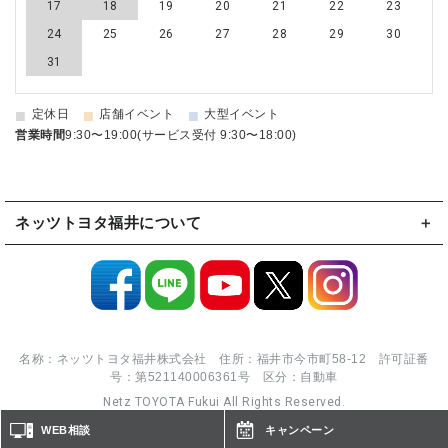
17
18
19
20
21
22
23
24
25
26
27
28
29
30
31
■
■
■
定休日
店舗イベント
大型イベント
営業時間
9:30〜19:00(サービス受付 9:30〜18:00)
ネッツトヨタ福井について
名称：ネッツトヨタ福井株式会社 住所：福井市今市町58-12 許可証番
号：第521140006361号 区分：自動車
Netz TOYOTA Fukui All Rights Reserved.
WEB相談
キャンペーン