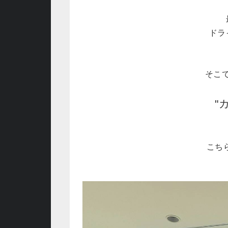
ドラ
そこ
"
こち