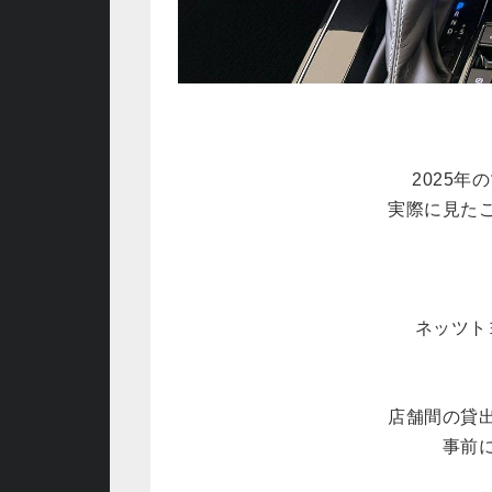
2025
実際に見た
ネッツト
店舗間の貸
事前