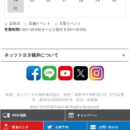
24
25
26
27
28
29
30
31
■
■
■
定休日
店舗イベント
大型イベント
営業時間
9:30〜19:00(サービス受付 9:30〜18:00)
ネッツトヨタ福井について
名称：ネッツトヨタ福井株式会社 住所：福井市今市町58-12 許可証番
号：第521140006361号 区分：自動車
Netz TOYOTA Fukui All Rights Reserved.
WEB相談
キャンペーン
緊急のとき
点検予約
お問い合わせ