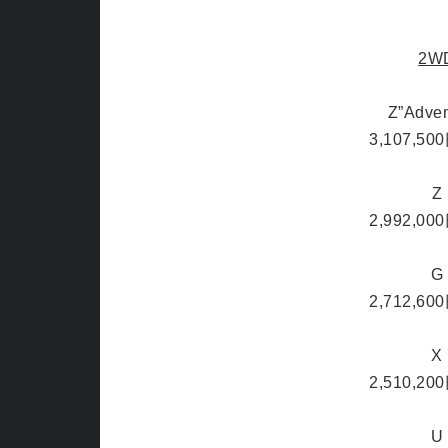
2W
Z”Adven
3,107,50
Z
2,992,00
G
2,712,60
X
2,510,20
U