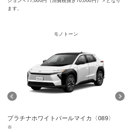
00円）＞となり
モノトーン
〈089〉
プレシャスメタル〈1L5〉
※