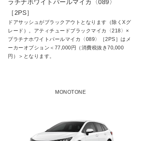
チナホワイトパールマイカ〈089〉
ラチナ
2PS］
［2P
アサッシュがブラックアウトとなります（除くXグ
ドアサ
ード）。アティチュードブラックマイカ〈218〉×
レード
ラチナホワイトパールマイカ〈089〉［2PS］はメ
プラチ
ーオプション＜77,000円（消費税抜き70,000
ーカーオ
）＞となります。
円）＞
MONOTONE