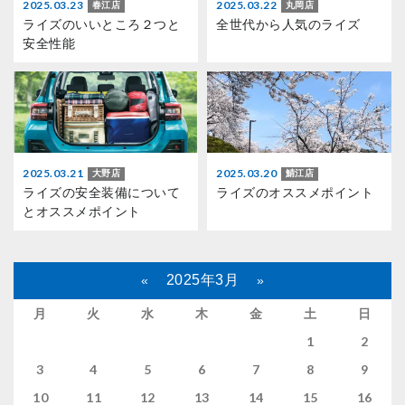
2025.03.23
2025.03.22
春江店
丸岡店
ライズのいいところ２つと
全世代から人気のライズ
安全性能
2025.03.21
2025.03.20
大野店
鯖江店
ライズの安全装備について
ライズのオススメポイント
とオススメポイント
2025年3月
«
»
月
火
水
木
金
土
日
1
2
3
4
5
6
7
8
9
10
11
12
13
14
15
16